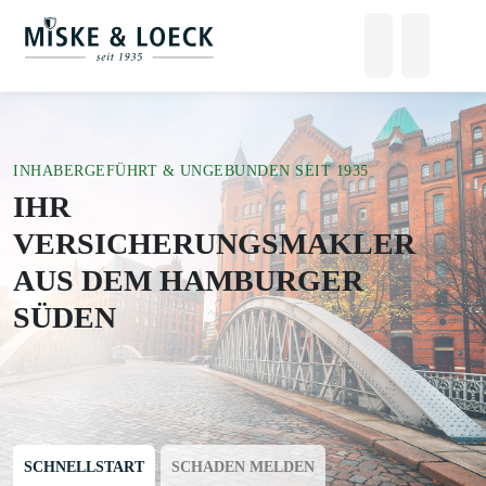
Suchen
Me
INHABERGEFÜHRT & UNGEBUNDEN SEIT 1935
IHR
VERSICHERUNGSMAKLER
AUS DEM HAMBURGER
SÜDEN
SCHNELLSTART
SCHADEN MELDEN