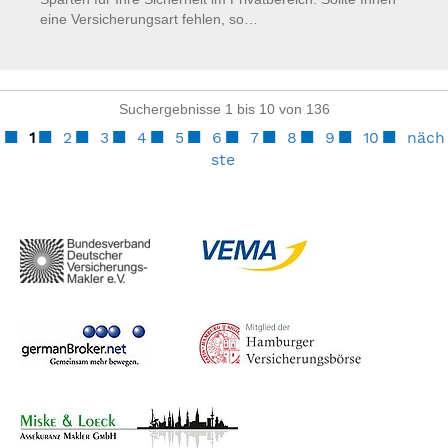
eine Versicherungsart fehlen, so…
Suchergebnisse 1 bis 10 von 136
1
2
3
4
5
6
7
8
9
10
näch
ste